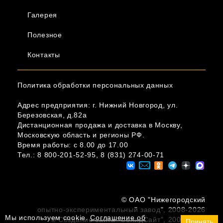
Галерея
Полезное
Контакты
Политика обработки персональных данных
Адрес предприятия: г. Нижний Новгород, ул.
Березовская, д.82а
Дистанционная продажа и доставка в Москву,
Московскую область и регионы РФ.
Время работы: c 8.00 до 17.00
Тел.:
8 800-201-52-95
,
8 (831) 274-00-71
© ОAО "Нижегородский
опытно-экспериментальный завод", 2008-2026
Мы используем cookie.
Соглашение об
© Создание сайта "СолидСайт", 2008-2022
Принять