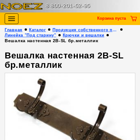
8 800-201-52-95
Корзина пуста
Toggle
navigation
Главная
Каталог
Продукция собственного производства
Линейка "Под старину"
Крючки и вешалки
Вешалка настенная 2В-SL бр.металлик
Вешалка настенная 2В-SL
бр.металлик