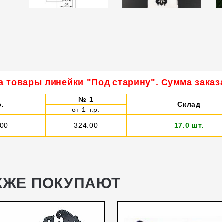
а товары линейки "Под старину". Сумма заказа
№ 1
с.
Склад
от 1 т.р.
000
324.00
17.0 шт.
КЖЕ ПОКУПАЮТ