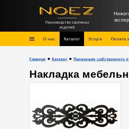
Нижег
экспе
Производство скобяных
изделий
О нас
Каталог
Услуги
Оплата 
Главная
Каталог
Про
Накладка мебельн