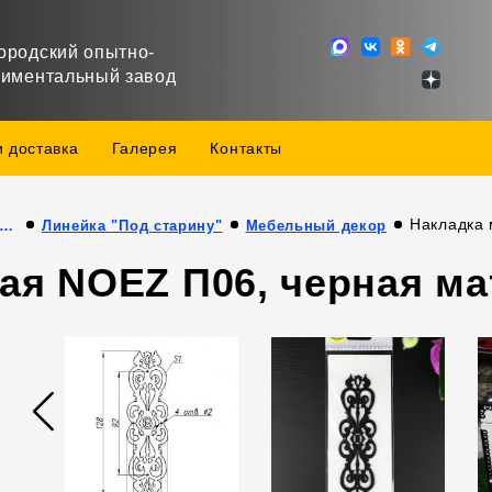
ородский опытно-
риментальный завод
и доставка
Галерея
Контакты
Накладка 
дукция собственного производства
Линейка "Под старину"
Мебельный декор
ая NOEZ П06, черная ма