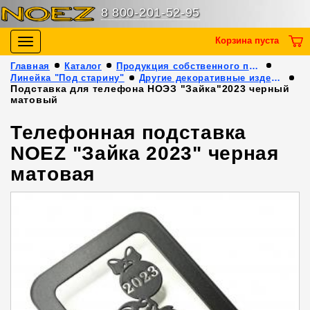
8 800-201-52-95
Корзина пуста
Toggle
navigation
Главная
Каталог
Продукция собственного производства
Линейка "Под старину"
Другие декоративные изделия
Подставка для телефона НОЭЗ "Зайка"2023 черный
матовый
Телефонная подставка
NOEZ "Зайка 2023" черная
матовая