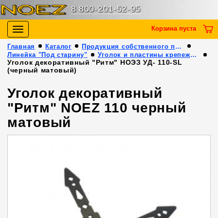
8 800-201-52-95
Корзина пуста
Toggle
navigation
Главная
Каталог
Продукция собственного производства
Линейка "Под старину"
Уголок и пластины крепежные декоративные
Уголок декоративный "Ритм" НОЭЗ УД- 110-SL
(черный матовый)
Уголок декоративный
"Ритм" NOEZ 110 черный
матовый