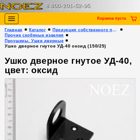
8 800-201-52-95
Корзина пуста
Toggle
navigation
Главная
Каталог
Продукция собственного производства
Прочие скобяные изделия
Проушины. Ушки дверные
Ушко дверное гнутое УД-40 оксид (150/25)
Ушко дверное гнутое УД-40,
цвет: оксид