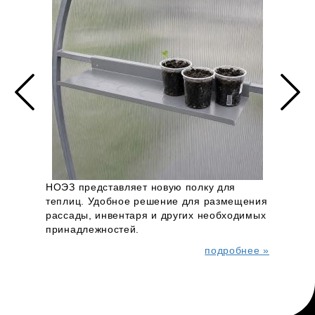
ого
НОЭЗ
скоб
НОЭЗ представляет новую полку для
стил
теплиц. Удобное решение для размещения
нее »
клас
рассады, инвентаря и других необходимых
принадлежностей.
подробнее »