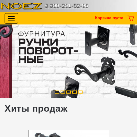
8 800-201-52-95
Корзина пуста
Toggle
navigation
1
2
3
4
5
Хиты продаж