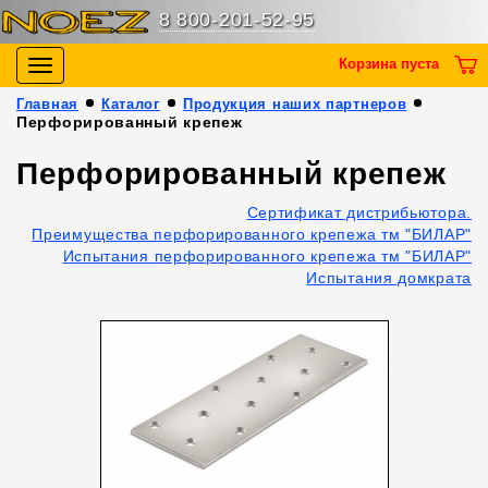
8 800-201-52-95
Корзина пуста
Toggle
navigation
Главная
Каталог
Продукция наших партнеров
Перфорированный крепеж
Перфорированный крепеж
Сертификат дистрибьютора.
Преимущества перфорированного крепежа тм "БИЛАР"
Испытания перфорированного крепежа тм "БИЛАР"
Испытания домкрата