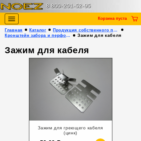
8 800-201-52-95
Корзина пуста
Toggle
navigation
Главная
Каталог
Продукция собственного производства
Зажим для кабеля
Кронштейн забора и перфорация
Зажим для кабеля
Зажим для греющего кабеля
(цинк)