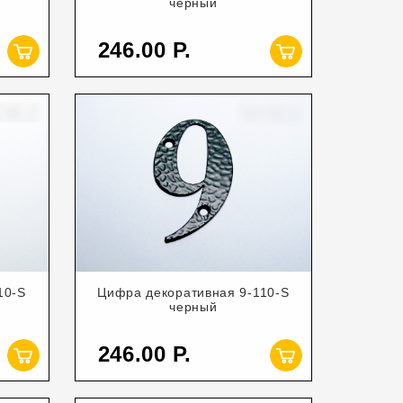
черный
246.00
10-S
Цифра декоративная 9-110-S
черный
246.00