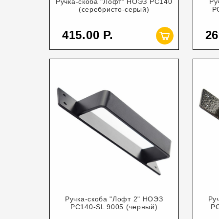
Ручка-скоба "Лофт" НОЭЗ РС140
Ру
(серебристо-серый)
Р
415.00
26
Ручка-скоба "Лофт 2" НОЭЗ
Ру
РС140-SL 9005 (черный)
РС