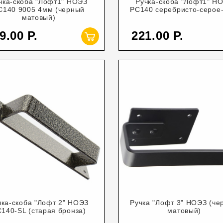
чка-скоба "Лофт1" НОЭЗ
Ручка-скоба "Лофт1" Н
С140 9005 4мм (черный
РС140 серебристо-серое
матовый)
9.00
221.00
чка-скоба "Лофт 2" НОЭЗ
Ручка "Лофт 3" НОЭЗ (че
140-SL (старая бронза)
матовый)