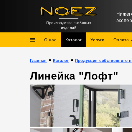
Нижег
экспе
Производство скобяных
изделий
О нас
Каталог
Услуги
Оплата 
Главная
Каталог
Про
Линейка "Лофт"