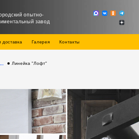
ородский опытно-
риментальный завод
и доставка
Галерея
Контакты
Линейка "Лофт"
дукция собственного производства