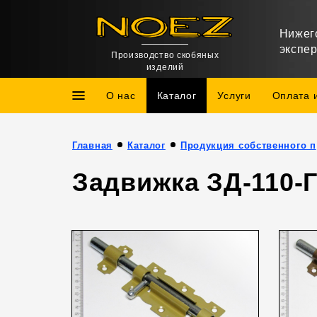
Нижег
экспе
Производство скобяных
изделий
О нас
Каталог
Услуги
Оплата 
Главная
Каталог
Про
Задвижка ЗД-110-