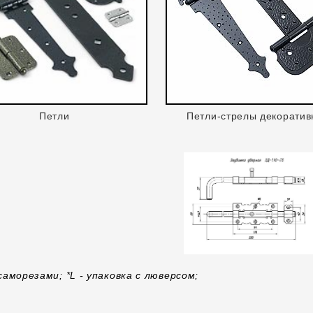
Петли
Петли-стрелы декорати
аморезами; *L - упаковка с люверсом;