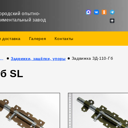
ородский опытно-
риментальный завод
и доставка
Галерея
Контакты
Задвижка ЗД-110-Гб
дукция собственного производства
Задвижки, защёлки, упоры
Гб SL