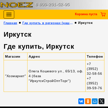
8 800-201-52-95
Корзина пуста
Toggle
navigation
Иркутск
Главная
Где купить в регионах (наши партнёры)
Иркутск
Где купить, Иркутск
Магазин
Адрес
Телефон
+7
(3952)
Олега Кошевого ул., 65/13, оф.
32-58-56
"Хозмаркет"
4 (база
+7
"ИркутскСтройОптТорг")
(3952)
39-59-76