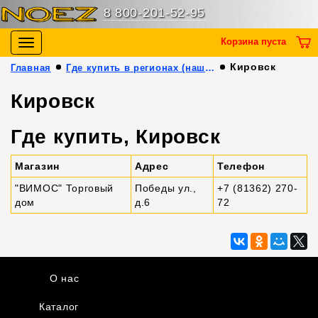
8 800-201-52-95
Корзина пуста
Toggle
navigation
Кировск
Главная
Где купить в регионах (наши партнёры)
Кировск
Где купить, Кировск
Магазин
Адрес
Телефон
"ВИМОС" Торговый
Победы ул.,
+7 (81362) 270-
дом
д.6
72
О нас
Каталог