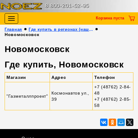
8 800-201-52-95
Корзина пуста
Toggle
navigation
Главная
Где купить в регионах (наши партнёры)
Новомосковск
Новомосковск
Где купить, Новомосковск
Магазин
Адрес
Телефон
+7 (48762) 2-84-
Космонавтов ул.,
48
"Газметаллпроект"
39
+7 (48762) 2-85-
58