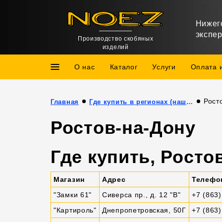
Нижег
экспе
Производство скобяных
изделий
О нас
Каталог
Услуги
Оплата 
Рост
Главная
Где купить в регионах (наши партнёры)
Ростов-на-Дону
Где купить, Росто
Магазин
Адрес
Телефо
"Замки 61"
Сиверса пр., д. 12 "В"
+7 (863)
"Картироль"
Днепропетровская, 50Г
+7 (863)