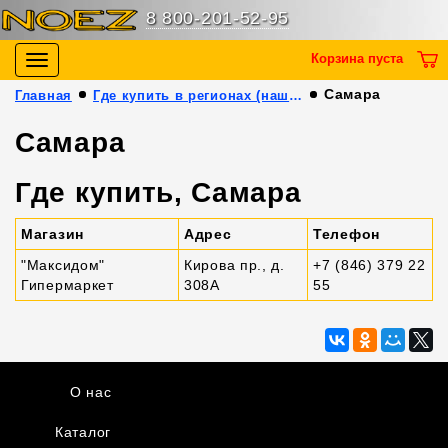
8 800-201-52-95
Корзина пуста
Toggle
navigation
Самара
Главная
Где купить в регионах (наши партнёры)
Самара
Где купить, Самара
Магазин
Адрес
Телефон
"Максидом"
Кирова пр., д.
+7 (846) 379 22
Гипермаркет
308А
55
О нас
Каталог