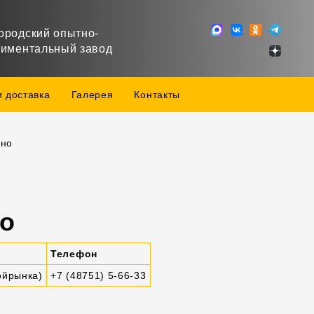
ородский опытно-
риментальный завод
и доставка
Галерея
Контакты
но
но
Телефон
ройрынка)
+7 (48751) 5-66-33