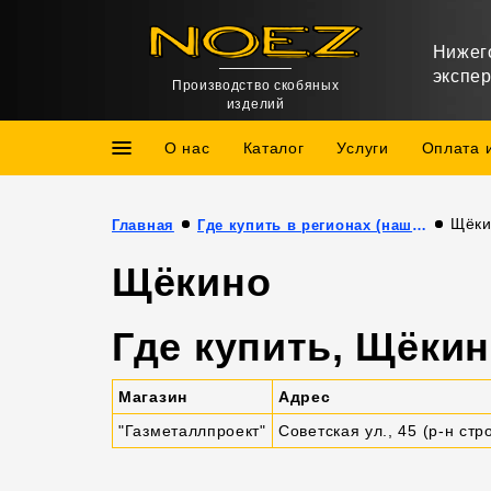
Нижег
экспе
Производство скобяных
изделий
О нас
Каталог
Услуги
Оплата 
Щёки
Главная
Где купить в регионах (наши партнёры)
Щёкино
Где купить, Щёки
Магазин
Адрес
"Газметаллпроект"
Советская ул., 45 (р-н ст