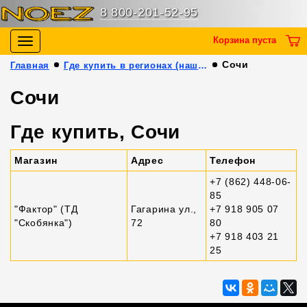
8 800-201-52-95
Корзина пуста
Toggle
navigation
Сочи
Главная
Где купить в регионах (наши партнёры)
Сочи
Где купить, Сочи
Магазин
Адрес
Телефон
+7 (862) 448-06-
85
"Фактор" (ТД
Гагарина ул.,
+7 918 905 07
"Скобянка")
72
80
+7 918 403 21
25