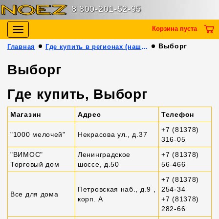
8 800-201-52-95
Корзина пуста
Toggle
navigation
Выборг
Главная
Где купить в регионах (наши партнёры)
Выборг
Где купить, Выборг
Магазин
Адрес
Телефон
+7 (81378)
"1000 мелочей"
Некрасова ул., д.37
316-05
"ВИМОС"
Ленинградское
+7 (81378)
Торговый дом
шоссе, д.50
56-466
+7 (81378)
Петровская наб., д.9 ,
254-34
Все для дома
корп. А
+7 (81378)
282-66