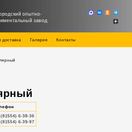
ородский опытно-
риментальный завод
и доставка
Галерея
Контакты
лярный
лярный
лефон
 (81554) 6-38-36
 (81554) 6-39-97