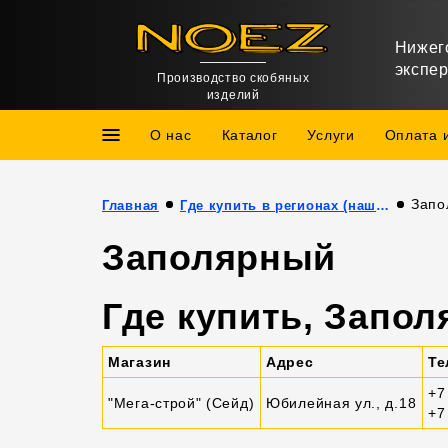
Нижег
экспе
Производство скобяных
изделий
О нас
Каталог
Услуги
Оплата 
Запо
Главная
Где купить в регионах (наши партнёры)
Заполярный
Где купить, Запо
Магазин
Адрес
Те
+7
"Мега-строй" (Сейд)
Юбилейная ул., д.18
+7