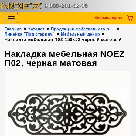
8 800-201-52-95
Корзина пуста
Toggle
navigation
Главная
Каталог
Продукция собственного производства
Линейка "Под старину"
Мебельный декор
Накладка мебельная П02-150х53 черный матовый
Накладка мебельная NOEZ
П02, черная матовая