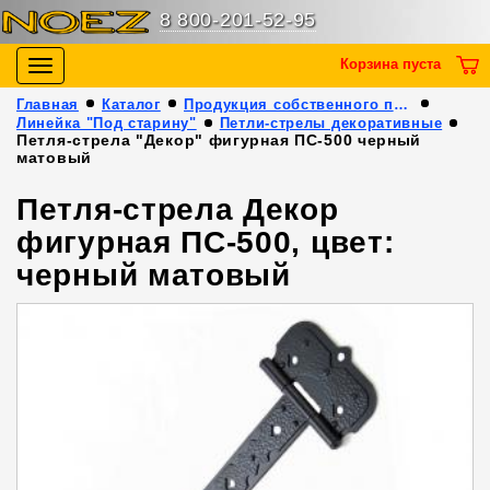
8 800-201-52-95
Корзина пуста
Toggle
navigation
Главная
Каталог
Продукция собственного производства
Линейка "Под старину"
Петли-стрелы декоративные
Петля-стрела "Декор" фигурная ПС-500 черный
матовый
Петля-стрела Декор
фигурная ПС-500, цвет:
черный матовый