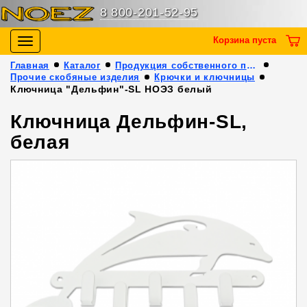
8 800-201-52-95
Корзина пуста
Toggle
navigation
Главная
Каталог
Продукция собственного производства
Прочие скобяные изделия
Крючки и ключницы
Ключница "Дельфин"-SL НОЭЗ белый
Ключница Дельфин-SL,
белая