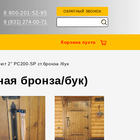
ОБРАТНЫЙ ЗВОНОК
8 800-201-52-95
8 (831) 274-00-71
Корзина
пуста
ют 2" РС200-SР ст.бронза /бук
ная бронза/бук)