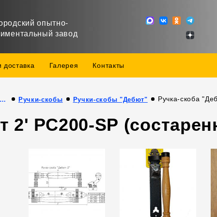
ородский опытно-
риментальный завод
и доставка
Галерея
Контакты
Ручка-скоба "Деб
дукция собственного производства
Ручки-скобы
Ручки-скобы "Дебют"
т 2' РС200-SР (состарен