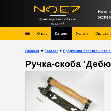
Нижег
экспе
Производство скобяных
изделий
О нас
Каталог
Услуги
Оплата 
Главная
Каталог
Про
Ручка-скоба 'Дебю