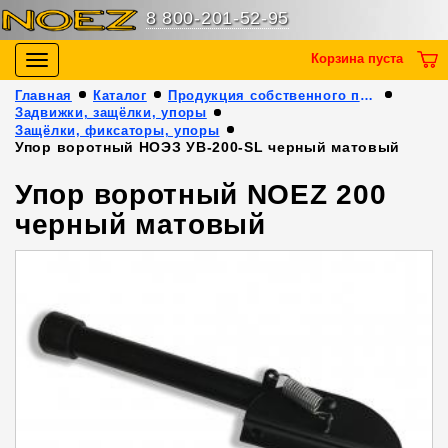
8 800-201-52-95
Корзина пуста
Toggle
navigation
Главная
Каталог
Продукция собственного производства
Задвижки, защёлки, упоры
Защёлки, фиксаторы, упоры
Упор воротный НОЭЗ УВ-200-SL черный матовый
Упор воротный NOEZ 200
черный матовый