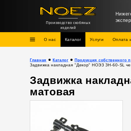
Нижег
экспе
Производство скобяных
изделий
О нас
Каталог
Услуги
Оплата 
Главная
Каталог
Про
Задвижка накладная "Декор" НОЭЗ ЗН-60-SL ч
Задвижка накладн
матовая