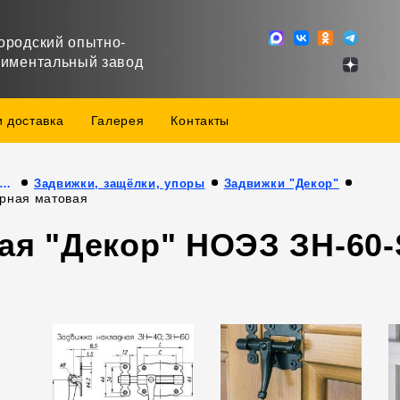
ородский опытно-
риментальный завод
и доставка
Галерея
Контакты
дукция собственного производства
Задвижки, защёлки, упоры
Задвижки "Декор"
ерная матовая
ая "Декор" НОЭЗ ЗН-60-S